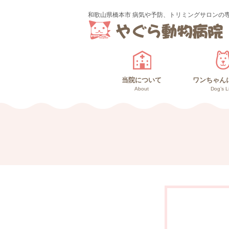
和歌山県橋本市 病気や予防、トリミングサロンの
当院について
ワンちゃん
About
Dog’s L
診療のご案内
スタッフ紹介
ワンちゃ
高齢犬
仔犬と