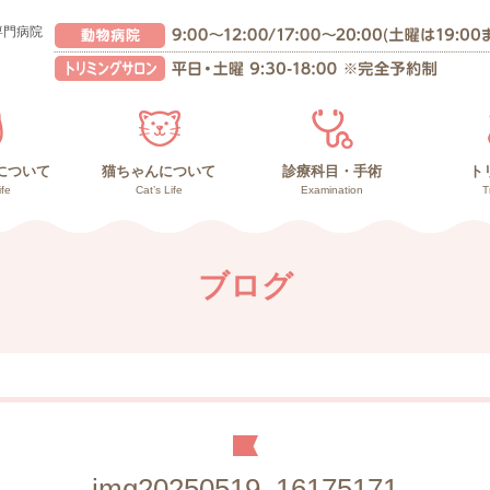
専門病院
について
猫ちゃんについて
診療科目・手術
ト
ife
Cat’s Life
Examination
T
んの健康管理
との暮らし
の暮らし
猫ちゃんの健康管理
高齢猫との暮らし
子猫との暮らし
副作用の少ないガン治療
負担の少ない手術
診療内容
再生医療
ブログ
img20250519_16175171