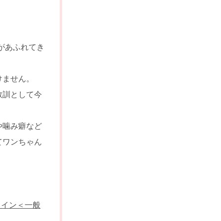
があふれてき
けません。
教訓として今
や噛み癖など
てワンちゃん
ライン＜一般