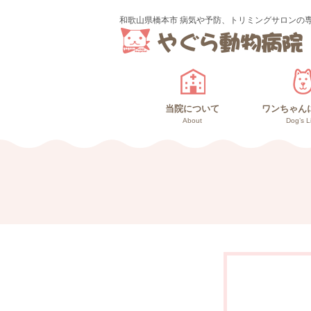
和歌山県橋本市 病気や予防、トリミングサロンの
当院について
ワンちゃん
About
Dog’s L
診療のご案内
スタッフ紹介
ワンちゃ
高齢犬
仔犬と