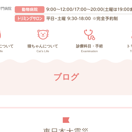
専門病院
について
猫ちゃんについて
診療科目・手術
ト
ife
Cat’s Life
Examination
T
んの健康管理
との暮らし
の暮らし
猫ちゃんの健康管理
高齢猫との暮らし
子猫との暮らし
副作用の少ないガン治療
負担の少ない手術
診療内容
再生医療
ブログ
東日本大震災