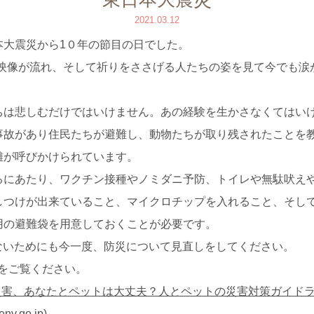
2021.03.12
本大震災から1０年の節目の日でした。
の映像が流れ、そして祈りをささげる人たちの姿を見て今でも涙
ちは悲しむだけではいけません。あの経験を生かさなくてはい
事故があり住民たちが避難し、動物たちが取り残されたことを
難が呼びかけられています。
るにあたり、ワクチン接種やノミダニ予防、トイレや無駄吠え
しつけが出来ていること、マイクロチップを入れること、そし
用の避難袋を用意しておくことが必要です。
れないためにも今一度、防災について見直しをしてください。
Pをご覧ください。
災害、あなたとペットは大丈夫？人とペットの災害対策ガイド
v.go.jp)