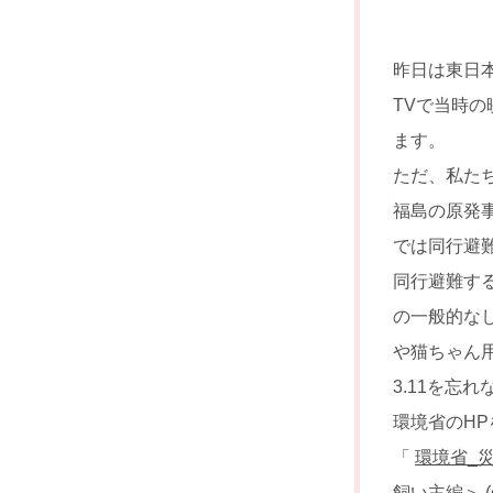
昨日は東日
TVで当時
ます。
ただ、私た
福島の原発
では同行避
同行避難す
の一般的な
や猫ちゃん
3.11を忘
環境省のH
「
環境省_
飼い主編＞ (en