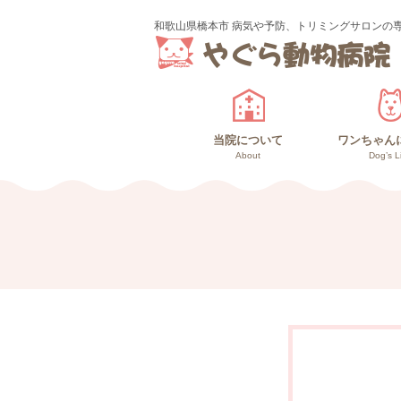
和歌山県橋本市 病気や予防、トリミングサロンの
当院について
ワンちゃん
About
Dog’s L
診療のご案内
スタッフ紹介
ワンちゃ
高齢犬
仔犬と