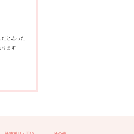
んだと思った
あります
。
診療科目・手術
その他