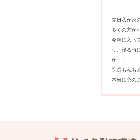
先日我が家
多くの方か
今年に入っ
り、寝る時
が・・・
院長も私も
本当に心の