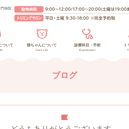
専門病院
について
猫ちゃんについて
診療科目・手術
ト
ife
Cat’s Life
Examination
T
んの健康管理
との暮らし
の暮らし
猫ちゃんの健康管理
高齢猫との暮らし
子猫との暮らし
副作用の少ないガン治療
負担の少ない手術
診療内容
再生医療
ブログ
どうもありがとうございます。