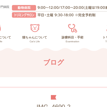
専門病院
について
猫ちゃんについて
診療科目・手術
ト
ife
Cat’s Life
Examination
T
んの健康管理
との暮らし
の暮らし
猫ちゃんの健康管理
高齢猫との暮らし
子猫との暮らし
副作用の少ないガン治療
負担の少ない手術
診療内容
再生医療
ブログ
IMG_4690-2