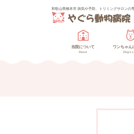
和歌山県橋本市 病気や予防、トリミングサロンの
当院について
ワンちゃん
About
Dog’s L
診療のご案内
スタッフ紹介
ワンちゃ
高齢犬
仔犬と