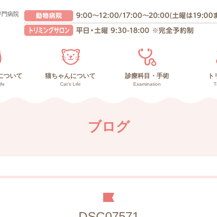
専門病院
について
猫ちゃんについて
診療科目・手術
ト
ife
Cat’s Life
Examination
T
んの健康管理
との暮らし
の暮らし
猫ちゃんの健康管理
高齢猫との暮らし
子猫との暮らし
副作用の少ないガン治療
負担の少ない手術
診療内容
再生医療
ブログ
DSC07571