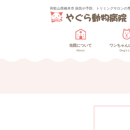
和歌山県橋本市 病気や予防、トリミングサロンの
当院について
ワンちゃん
About
Dog’s L
診療のご案内
スタッフ紹介
ワンちゃ
高齢犬
仔犬と