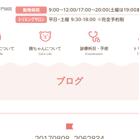
専門病院
について
猫ちゃんについて
診療科目・手術
ト
ife
Cat’s Life
Examination
T
んの健康管理
との暮らし
の暮らし
猫ちゃんの健康管理
高齢猫との暮らし
子猫との暮らし
副作用の少ないガン治療
負担の少ない手術
診療内容
再生医療
ブログ
20170808_2062834