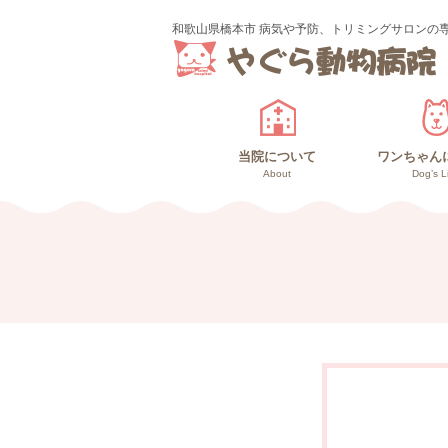
和歌山県橋本市 病気や予防、トリミングサロンの
当院について
ワンちゃん
About
Dog’s L
診療のご案内
スタッフ紹介
ワンちゃ
高齢犬
仔犬と