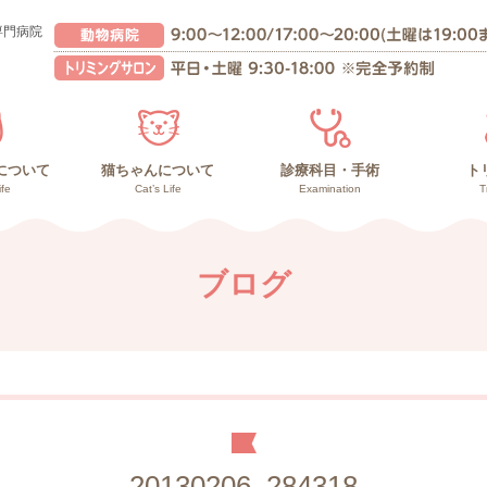
専門病院
について
猫ちゃんについて
診療科目・手術
ト
ife
Cat’s Life
Examination
T
んの健康管理
との暮らし
の暮らし
猫ちゃんの健康管理
高齢猫との暮らし
子猫との暮らし
副作用の少ないガン治療
負担の少ない手術
診療内容
再生医療
ブログ
20130206_284318