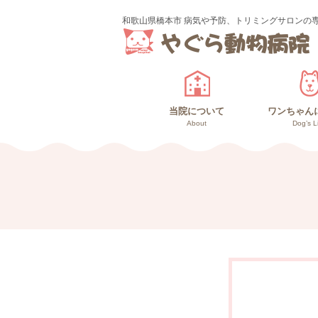
和歌山県橋本市 病気や予防、トリミングサロンの
当院について
ワンちゃん
About
Dog’s L
診療のご案内
スタッフ紹介
ワンちゃ
高齢犬
仔犬と