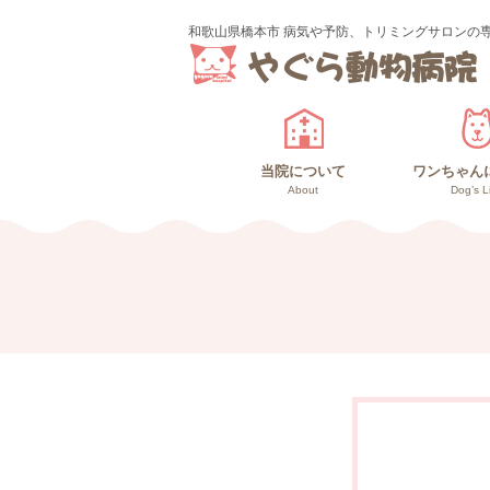
和歌山県橋本市 病気や予防、トリミングサロンの
当院について
ワンちゃん
About
Dog’s L
診療のご案内
スタッフ紹介
ワンちゃ
高齢犬
仔犬と