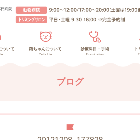
専門病院
について
猫ちゃんについて
診療科目・手術
ト
ife
Cat’s Life
Examination
T
んの健康管理
との暮らし
の暮らし
猫ちゃんの健康管理
高齢猫との暮らし
子猫との暮らし
副作用の少ないガン治療
負担の少ない手術
診療内容
再生医療
ブログ
20121208_177828